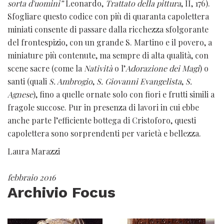
sorta d'uomini”
Leonardo,
Trattato della pittura
, II, 176).
Sfogliare questo codice con più di quaranta capolettera
miniati consente di passare dalla ricchezza sfolgorante
del frontespizio, con un grande S. Martino e il povero, a
miniature più contenute, ma sempre di alta qualità, con
scene sacre (come la
Natività
o l’
Adorazione dei Magi
) o
santi (quali
S. Ambrogio
,
S. Giovanni Evangelista
,
S.
Agnese
), fino a quelle ornate solo con fiori e frutti simili a
fragole succose. Pur in presenza di lavori in cui ebbe
anche parte l’efficiente bottega di Cristoforo, questi
capolettera sono sorprendenti per varietà e bellezza.
Laura Marazzi
febbraio 2016
Archivio Focus